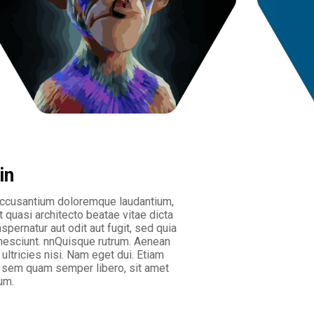
in
 accusantium doloremque laudantium,
t quasi architecto beatae vitae dicta
ernatur aut odit aut fugit, sed quia
nesciunt. nnQuisque rutrum. Aenean
 ultricies nisi. Nam eget dui. Etiam
 sem quam semper libero, sit amet
um.