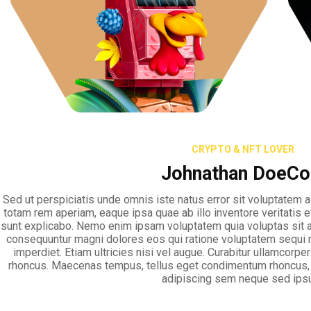
CRYPTO & NFT LOVER
Johnathan DoeCo
Sed ut perspiciatis unde omnis iste natus error sit voluptatem
totam rem aperiam, eaque ipsa quae ab illo inventore veritatis e
sunt explicabo. Nemo enim ipsam voluptatem quia voluptas sit asp
consequuntur magni dolores eos qui ratione voluptatem sequi 
imperdiet. Etiam ultricies nisi vel augue. Curabitur ullamcorper
rhoncus. Maecenas tempus, tellus eget condimentum rhoncus,
adipiscing sem neque sed ips