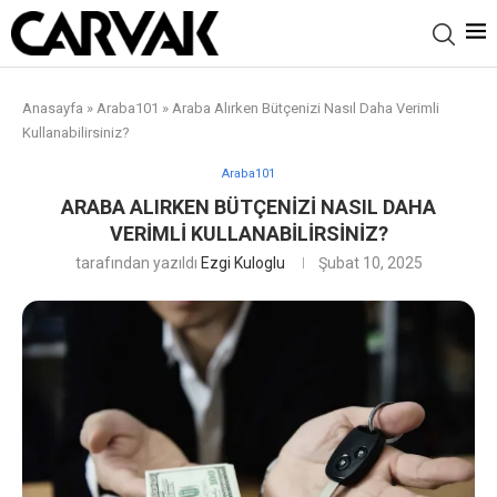
Anasayfa
»
Araba101
»
Araba Alırken Bütçenizi Nasıl Daha Verimli
Kullanabilirsiniz?
Araba101
ARABA ALIRKEN BÜTÇENIZI NASIL DAHA
VERIMLI KULLANABILIRSINIZ?
tarafından yazıldı
Ezgi Kuloglu
Şubat 10, 2025