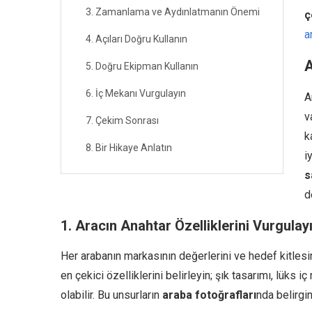
3. Zamanlama ve Aydınlatmanın Önemi
ç
a
4. Açıları Doğru Kullanın
A
5. Doğru Ekipman Kullanın
6. İç Mekanı Vurgulayın
A
v
7. Çekim Sonrası
k
8. Bir Hikaye Anlatın
i
s
d
1. Aracın Anahtar Özelliklerini Vurgulay
Her arabanın markasının değerlerini ve hedef kitlesin
en çekici özelliklerini belirleyin; şık tasarımı, lüks
olabilir. Bu unsurların
araba fotoğrafları
nda belirgin