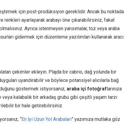
leştirmek için post-prodüksiyon gereklidir. Ancak bu noktada
 renkleri ayarlayarak arabayı öne çıkarabilirsiniz, fakat
olmalısınız. Ayrıca istenmeyen yansımalar, toz veya araba
kusurları gidermek için düzenleme yazılımları kullanarak aracı
latan çekimler ekleyin. Plajda bir cabrio, dağ yolunda bir
uyguları uyandırabilir ve böylece potansiyel alıcılarla bağ
 olduğunu göstermek istiyorsanız,
araba içi fotoğraf
larınıza
le veya kalabalık bir arkadaş grubu gibi çeşitli yaşam tarzı
lebilir bir hale getirebilirsiniz.
yorsanız, “
En İyi Uzun Yol Arabaları
” yazımıza mutlaka göz