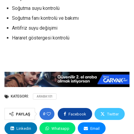
Soğutma suyu kontrolü
Soğutma fanı kontrolü ve bakımı
Antifriz suyu değişimi
Hararet göstergesi kontrolü
KATEGORI:
ARABA101
0
PAYLAŞ
Facebook
Twitter
Linkedin
Whatsapp
Email