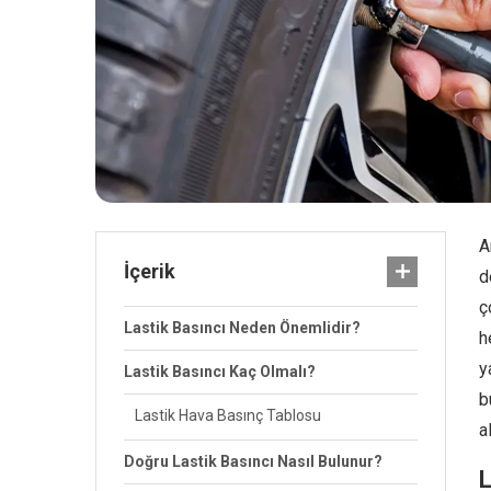
A
İçerik
d
ç
Lastik Basıncı Neden Önemlidir?
h
y
Lastik Basıncı Kaç Olmalı?
b
Lastik Hava Basınç Tablosu
a
Doğru Lastik Basıncı Nasıl Bulunur?
L