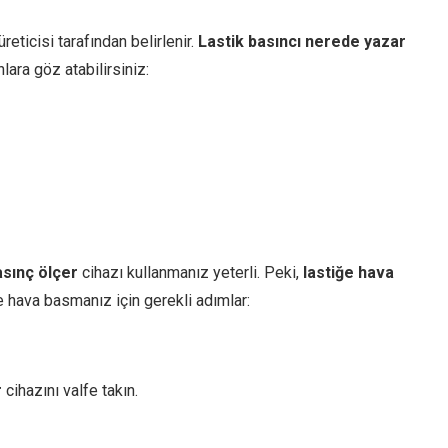
reticisi tarafından belirlenir.
Lastik basıncı nerede yazar
ara göz atabilirsiniz:
asınç ölçer
cihazı kullanmanız yeterli. Peki,
lastiğe hava
ve hava basmanız için gerekli adımlar:
r
cihazını valfe takın.