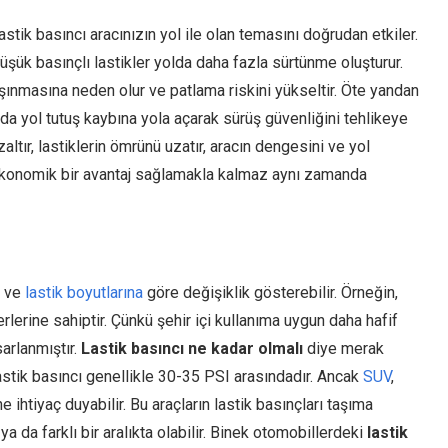
astik basıncı aracınızın yol ile olan temasını doğrudan etkiler.
üşük basınçlı lastikler yolda daha fazla sürtünme oluşturur.
lı aşınmasına neden olur ve patlama riskini yükseltir. Öte yandan
 da yol tutuş kaybına yola açarak sürüş güvenliğini tehlikeye
zaltır, lastiklerin ömrünü uzatır, aracın dengesini ve yol
onomik bir avantaj sağlamakla kalmaz aynı zamanda
a ve
lastik boyutlarına
göre değişiklik gösterebilir. Örneğin,
lerine sahiptir. Çünkü şehir içi kullanıma uygun daha hafif
sarlanmıştır.
Lastik basıncı ne kadar olmalı
diye merak
 lastik basıncı genellikle 30-35 PSI arasındadır. Ancak
SUV
,
e ihtiyaç duyabilir. Bu araçların lastik basınçları taşıma
a da farklı bir aralıkta olabilir. Binek otomobillerdeki
lastik