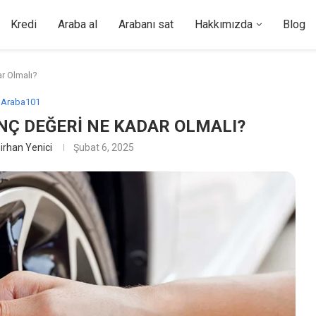
Kredi
Araba al
Arabanı sat
Hakkımızda
Blog
ar Olmalı?
Araba101
INÇ DEĞERI NE KADAR OLMALI?
irhan Yenici
Şubat 6, 2025