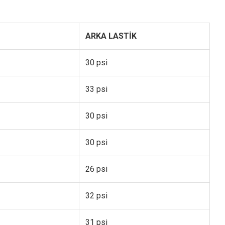
ARKA LASTİK
30 psi
33 psi
30 psi
30 psi
26 psi
32 psi
31 psi