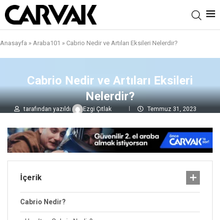
Anasayfa
»
Araba101
»
Cabrio Nedir ve Artıları Eksileri Nelerdir?
Cabrio Nedir ve Artıları Eksileri
Nelerdir?
tarafından yazıldı
Ezgi Çıtlak
Temmuz 31, 2023
0 yorumlar
3,3B
görüntülenme
İçerik
Cabrio Nedir?