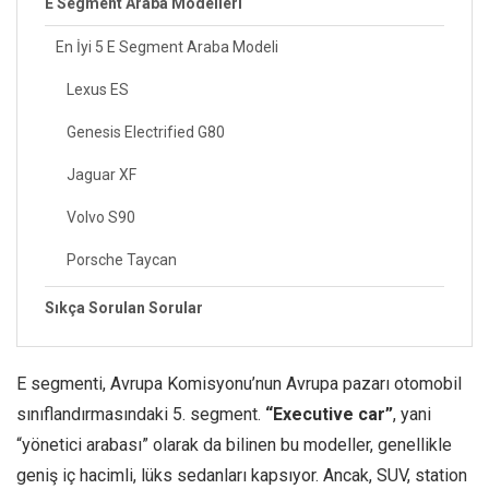
E Segment Araba Modelleri
En İyi 5 E Segment Araba Modeli
Lexus ES
Genesis Electrified G80
Jaguar XF
Volvo S90
Porsche Taycan
Sıkça Sorulan Sorular
E segmenti, Avrupa Komisyonu’nun Avrupa pazarı otomobil
sınıflandırmasındaki 5. segment.
“Executive car”
, yani
“yönetici arabası” olarak da bilinen bu modeller, genellikle
geniş iç hacimli, lüks sedanları kapsıyor. Ancak, SUV, station