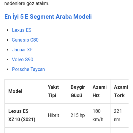
nedenlere göz atalım.
En İyi 5 E Segment Araba Modeli
Lexus ES
Genesis G80
Jaguar XF
Volvo S90
Porsche Taycan
Yakıt
Beygir
Azami
Azami
Model
Tipi
Gücü
Hız
Tork
Lexus ES
180
221
Hibrit
215 hp
XZ10 (2021)
km/h
nm