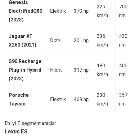
Genesis
225
700
Electrified
G80
Elektrik
370 hp
km/h
nm
(2023)
Jaguar XF
235
430
Dizel
201 hp
X260 (2021)
km/h
nm
S90 Recharge
180
400
Plug-in Hybrid
Hibrit
317 hp
km/h
nm
(2023)
Porsche
230
357
Elektrik
469 hp
Taycan
km/h
nm
En iyi E segment araçlar
Lexus ES