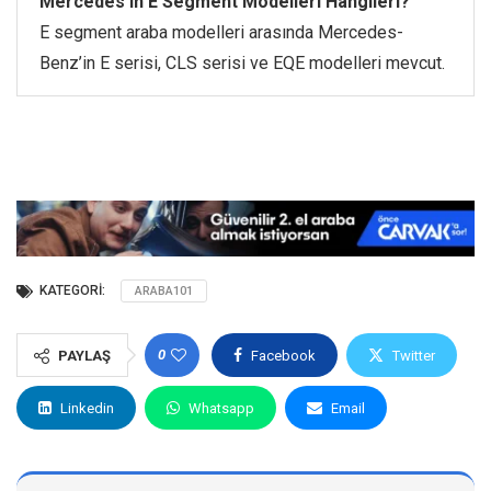
Mercedes’in E Segment Modelleri Hangileri?
E segment araba modelleri arasında Mercedes-
Benz’in E serisi, CLS serisi ve EQE modelleri mevcut.
KATEGORI:
ARABA101
0
PAYLAŞ
Facebook
Twitter
Linkedin
Whatsapp
Email