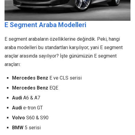
E Segment Araba Modelleri
E segment arabaların özelliklerine değindik. Peki, hangi
araba modelleri bu standartları karşılıyor; yani E segment
araçlar arasında sayılıyor? İşte günümüzün E segment
araçları:
Mercedes Benz
E ve CLS serisi
Mercedes Benz
EQE
Audi
A6 & A7
Audi
e-tron GT
Volvo
S60 & S90
BMW
5 serisi