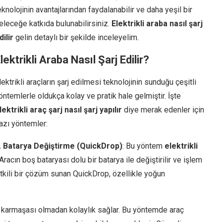
eknolojinin avantajlarından faydalanabilir ve daha yeşil bir
eleceğe katkıda bulunabilirsiniz.
Elektrikli araba nasıl şarj
dilir
gelin detaylı bir şekilde inceleyelim.
lektrikli Araba Nasıl Şarj Edilir
?
lektrikli araçların şarj edilmesi teknolojinin sunduğu çeşitli
öntemlerle oldukça kolay ve pratik hale gelmiştir. İşte
lektrikli araç şarj nasıl şarj yapılır
diye merak edenler için
azı yöntemler:
. Batarya Değiştirme (QuickDrop)
: Bu yöntem
elektrikli
 Aracın boş bataryası dolu bir batarya ile değiştirilir ve işlem
etkili bir çözüm sunan QuickDrop, özellikle yoğun
o karmaşası olmadan kolaylık sağlar. Bu yöntemde araç