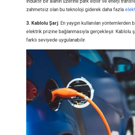
indüktif bir alanın üzerine park edilir ve enerji tran
zahmetsiz olan bu teknoloji giderek daha fazla
elekt
3. Kablolu Şarj
: En yaygın kullanılan yöntemlerden bir
elektrik prizine bağlanmasıyla gerçekleşir. Kablolu ş
farklı seviyede uygulanabilir.