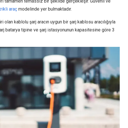
sferi tamamen temassız bir şekilde gerçekleşir. Güvenli ve
rikli araç
modelinde yer bulmaktadır.
i olan kablolu şarj aracın uygun bir şarj kablosu aracılığıyla
arj batarya tipine ve şarj istasyonunun kapasitesine göre 3