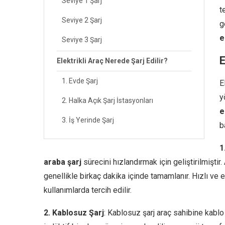
Seviye 1 Şarj
t
Seviye 2 Şarj
g
e
Seviye 3 Şarj
E
Elektrikli Araç Nerede Şarj Edilir?
1. Evde Şarj
E
y
2. Halka Açık Şarj İstasyonları
e
3. İş Yerinde Şarj
b
1
araba şarj
sürecini hızlandırmak için geliştirilmiştir.
genellikle birkaç dakika içinde tamamlanır. Hızlı ve 
kullanımlarda tercih edilir.
2. Kablosuz Şarj
: Kablosuz şarj araç sahibine kabl