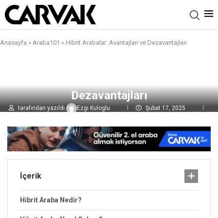
Anasayfa
»
Araba101
»
Hibrit Arabalar: Avantajları ve Dezavantajları
Hibrit Arabalar: Avantajları ve
Dezavantajları
tarafından yazıldı
Ezgi Kuloglu
Şubat 17, 2025
0 yorumlar
4,4B
görüntülenme
İçerik
Hibrit Araba Nedir?