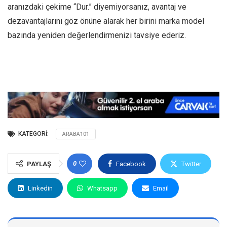
aranızdaki çekime “Dur.” diyemiyorsanız, avantaj ve
dezavantajlarını göz önüne alarak her birini marka model
bazında yeniden değerlendirmenizi tavsiye ederiz.
KATEGORI:
ARABA101
0
PAYLAŞ
Facebook
Twitter
Linkedin
Whatsapp
Email