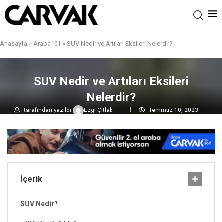
Anasayfa
»
Araba101
»
SUV Nedir ve Artıları Eksileri Nelerdir?
SUV Nedir ve Artıları Eksileri
Nelerdir?
tarafından yazıldı
Ezgi Çıtlak
Temmuz 10, 2023
0 yorumlar
3,1B
görüntülenme
İçerik
SUV Nedir?