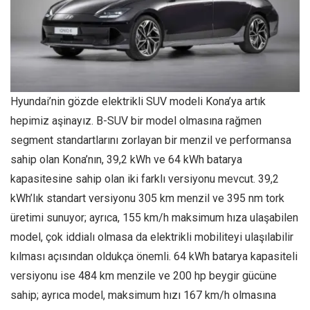
Hyundai’nin gözde elektrikli SUV modeli Kona’ya artık
hepimiz aşinayız. B-SUV bir model olmasına rağmen
segment standartlarını zorlayan bir menzil ve performansa
sahip olan Kona’nın, 39,2 kWh ve 64 kWh batarya
kapasitesine sahip olan iki farklı versiyonu mevcut. 39,2
kWh’lık standart versiyonu 305 km menzil ve 395 nm tork
üretimi sunuyor; ayrıca, 155 km/h maksimum hıza ulaşabilen
model, çok iddialı olmasa da elektrikli mobiliteyi ulaşılabilir
kılması açısından oldukça önemli. 64 kWh batarya kapasiteli
versiyonu ise 484 km menzile ve 200 hp beygir gücüne
sahip; ayrıca model, maksimum hızı 167 km/h olmasına