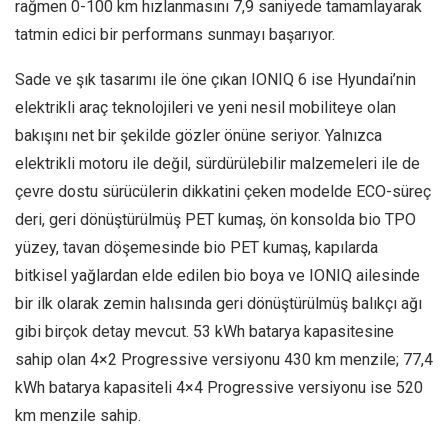
rağmen 0-100 km hızlanmasını 7,9 saniyede tamamlayarak
tatmin edici bir performans sunmayı başarıyor.
Sade ve şık tasarımı ile öne çıkan IONIQ 6 ise Hyundai’nin
elektrikli araç teknolojileri ve yeni nesil mobiliteye olan
bakışını net bir şekilde gözler önüne seriyor. Yalnızca
elektrikli motoru ile değil, sürdürülebilir malzemeleri ile de
çevre dostu sürücülerin dikkatini çeken modelde ECO-süreç
deri, geri dönüştürülmüş PET kumaş, ön konsolda bio TPO
yüzey, tavan döşemesinde bio PET kumaş, kapılarda
bitkisel yağlardan elde edilen bio boya ve IONIQ ailesinde
bir ilk olarak zemin halısında geri dönüştürülmüş balıkçı ağı
gibi birçok detay mevcut. 53 kWh batarya kapasitesine
sahip olan 4×2 Progressive versiyonu 430 km menzile; 77,4
kWh batarya kapasiteli 4×4 Progressive versiyonu ise 520
km menzile sahip.