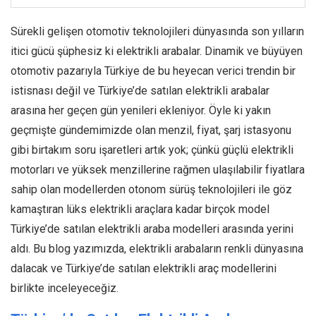
Fiat 500e
Sürekli gelişen otomotiv teknolojileri dünyasında son yılların
Tesla Model Y
itici gücü şüphesiz ki elektrikli arabalar. Dinamik ve büyüyen
otomotiv pazarıyla Türkiye de bu heyecan verici trendin bir
Jaguar I-Pace
istisnası değil ve Türkiye’de satılan elektrikli arabalar
Porsche Taycan
arasına her geçen gün yenileri ekleniyor. Öyle ki yakın
MINI Cooper SE
geçmişte gündemimizde olan menzil, fiyat, şarj istasyonu
gibi birtakım soru işaretleri artık yok; çünkü güçlü elektrikli
Subaru Solterra
motorları ve yüksek menzillerine rağmen ulaşılabilir fiyatlara
Dacia Spring
sahip olan modellerden otonom sürüş teknolojileri ile göz
kamaştıran lüks elektrikli araçlara kadar birçok model
Voyah Free
Türkiye’de satılan elektrikli araba modelleri arasında yerini
Leapmotor T03
aldı. Bu blog yazımızda, elektrikli arabaların renkli dünyasına
dalacak ve Türkiye’de satılan elektrikli araç modellerini
birlikte inceleyeceğiz.