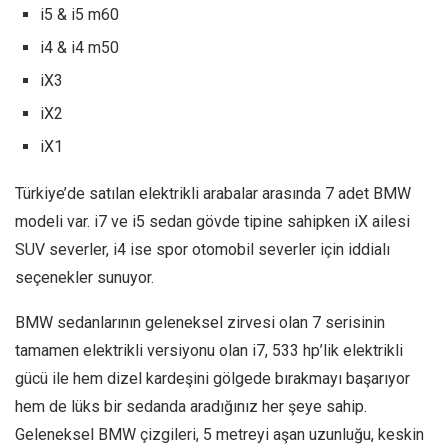
i5 & i5 m60
i4 & i4 m50
iX3
iX2
iX1
Türkiye’de satılan elektrikli arabalar arasında 7 adet BMW
modeli var. i7 ve i5 sedan gövde tipine sahipken iX ailesi
SUV severler, i4 ise spor otomobil severler için iddialı
seçenekler sunuyor.
BMW sedanlarının geleneksel zirvesi olan 7 serisinin
tamamen elektrikli versiyonu olan i7, 533 hp’lik elektrikli
gücü ile hem dizel kardeşini gölgede bırakmayı başarıyor
hem de lüks bir sedanda aradığınız her şeye sahip.
Geleneksel BMW çizgileri, 5 metreyi aşan uzunluğu, keskin