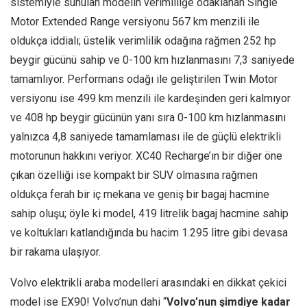
sistemiyle sunulan modelin verimliliğe odaklanan Single
Motor Extended Range versiyonu 567 km menzili ile
oldukça iddialı; üstelik verimlilik odağına rağmen 252 hp
beygir gücünü sahip ve 0-100 km hızlanmasını 7,3 saniyede
tamamlıyor. Performans odağı ile geliştirilen Twin Motor
versiyonu ise 499 km menzili ile kardeşinden geri kalmıyor
ve 408 hp beygir gücünün yanı sıra 0-100 km hızlanmasını
yalnızca 4,8 saniyede tamamlaması ile de güçlü elektrikli
motorunun hakkını veriyor. XC40 Recharge’ın bir diğer öne
çıkan özelliği ise kompakt bir SUV olmasına rağmen
oldukça ferah bir iç mekana ve geniş bir bagaj hacmine
sahip oluşu; öyle ki model, 419 litrelik bagaj hacmine sahip
ve koltukları katlandığında bu hacim 1.295 litre gibi devasa
bir rakama ulaşıyor.
Volvo elektrikli araba modelleri arasındaki en dikkat çekici
model ise EX90! Volvo’nun dahi “
Volvo’nun şimdiye kadar