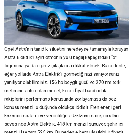
Opel Astra’nın tanıdık silüetini neredeyse tamamıyla koruyan
Astra Elektrik’i ayırt etmenin yolu bagaj kapağındaki “e”
logosuna ya da egzoz çıkışlarına dikkat etmek. Bu nedenle,
eğer yollarda Astra Elektrik’i görmediğinizi sanıyorsanız
yanılıyor olabilirsiniz. 156 hp beygir gücü ve 270 nm tork
üretimine sahip olan model, kendi fiyat bandındaki
rakiplerini performans konusunda zorlayamasa da söz
konusu menzil olduğunda oldukça iddialı. Fren enerji geri
kazanım sistemi ve verimliliğe odaklanan sürüş modları
sayesinde Astra Elektrik, 418 km menzil sunuyor; şehir içi
menzili ise tam 526 km. Bu nedenle hem ulaşılabilir fiyatlı