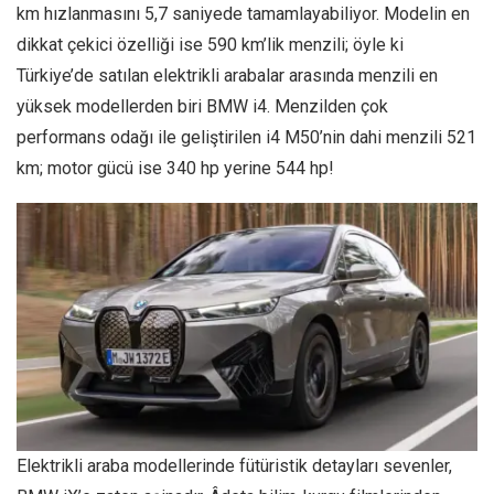
km hızlanmasını 5,7 saniyede tamamlayabiliyor. Modelin en
dikkat çekici özelliği ise 590 km’lik menzili; öyle ki
Türkiye’de satılan elektrikli arabalar arasında menzili en
yüksek modellerden biri BMW i4. Menzilden çok
performans odağı ile geliştirilen i4 M50’nin dahi menzili 521
km; motor gücü ise 340 hp yerine 544 hp!
Elektrikli araba modellerinde fütüristik detayları sevenler,