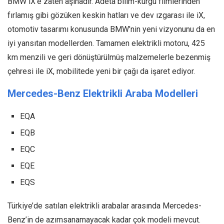
BMW iX’e zaten aşinadır. Âdeta bilim-kurgu filmlerinden
fırlamış gibi gözüken keskin hatları ve dev ızgarası ile iX,
otomotiv tasarımı konusunda BMW’nin yeni vizyonunu da en
iyi yansıtan modellerden. Tamamen elektrikli motoru, 425
km menzili ve geri dönüştürülmüş malzemelerle bezenmiş
çehresi ile iX, mobilitede yeni bir çağı da işaret ediyor.
Mercedes-Benz Elektrikli Araba Modelleri
EQA
EQB
EQC
EQE
EQS
Türkiye’de satılan elektrikli arabalar arasında Mercedes-
Benz’in de azımsanamayacak kadar çok modeli mevcut.