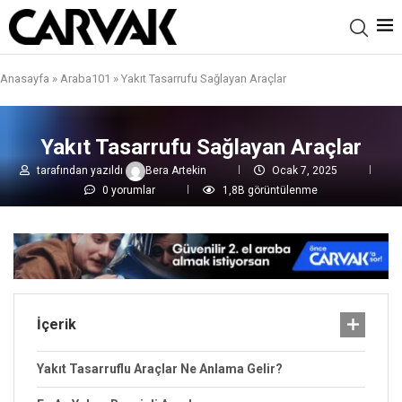
Anasayfa
»
Araba101
»
Yakıt Tasarrufu Sağlayan Araçlar
Yakıt Tasarrufu Sağlayan Araçlar
tarafından yazıldı
Bera Artekin
Ocak 7, 2025
0 yorumlar
1,8B
görüntülenme
İçerik
Yakıt Tasarruflu Araçlar Ne Anlama Gelir?