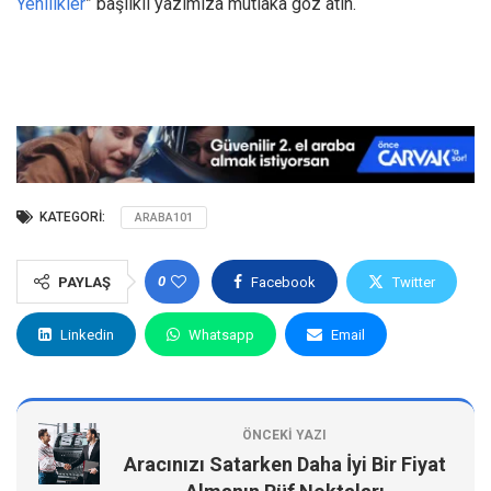
Yenilikler
” başlıklı yazımıza mutlaka göz atın.
KATEGORI:
ARABA101
0
PAYLAŞ
Facebook
Twitter
Linkedin
Whatsapp
Email
ÖNCEKI YAZI
Aracınızı Satarken Daha İyi Bir Fiyat