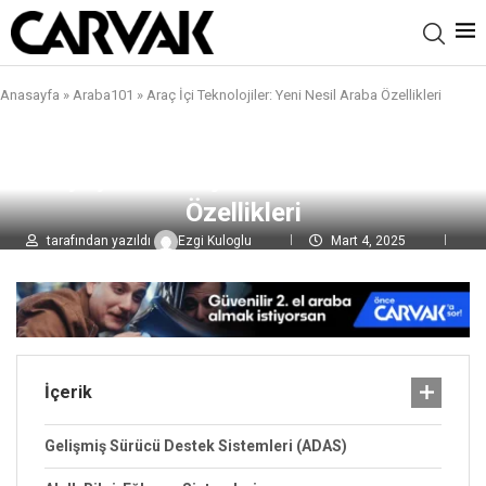
Anasayfa
»
Araba101
»
Araç İçi Teknolojiler: Yeni Nesil Araba Özellikleri
Araç İçi Teknolojiler: Yeni Nesil Araba
Özellikleri
tarafından yazıldı
Ezgi Kuloglu
Mart 4, 2025
0 yorumlar
3,7B
görüntülenme
İçerik
Gelişmiş Sürücü Destek Sistemleri (ADAS)