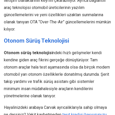
iletişim olanaklarının keyfini çıkarabiliyor. Ayrıca bağlantılı
araç teknolojisi otomobil üreticilerinin yazılım
güncellemelerini ve yeni özellikleri uzaktan sunmalarına
olanak tanıyan OTA “Over-The-Air” güncellemelerini mümkün
kılıyor.
Otonom Sürüş Teknolojisi
Otonom sürüş teknolojisi
ndeki hızlı gelişmeler kendi
kendine giden araç fikrini gerçeğe dönüştürüyor. Tam
otonom araçlar hala test aşamasında olsa da birçok modern
otomobil yarı otonom özelliklerle donatılmış durumda. Şerit
takip yardımı ve trafik sürüş asistanı gibi sistemler
minimum insan müdahalesiyle araçların kendilerini
yönetmelerine olanak tanıyor.
Hayalinizdeki arabaya Carvak ayrıcalıklarıyla sahip olmaya
ne dersiniz? Vakit kaybetmeden
taşıt kredisi başvurunuzu