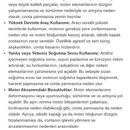
veya düşük kaliteli parçalar, motor elemanlarının düzgün
çalışamamasına ve sürtünme nedeniyle ısı artışına neden
olarak, conta yanmasına zemin hazırlar.
Yüksek Devirde Araç Kullanımı:
Aracı sürekli yüksek
devirlerde kullanmak, motorun gereksiz yere zorlanmasına
neden olur ve motor bloğundaki basınç artarak, silindir kapak
contasının zarar verebilir. Özellikle agresif ve sert sürüş
alışkanlıkları, conta hasarını hızlandırır.
Yanlış veya Yetersiz Soğutma Sıvısı Kullanımı:
Antifriz
içermeyen soğutma sıvısı, suyun paslanma ve korozyon riskini
artırarak; su hortumlarının, radyatörün ve diğer sistem
elemanlarının çürümesine yol açabilir. Bu sebeple sızan
soğutma sıvısı ise motorun soğutma kapasitesini düşürerek,
hararet yapmasına ve conta yanmasına neden olur.
Motor Aksamındaki Bozukluklar:
Motor elemanlarının
deformasyonu veya uyumsuzluğu, sürtünme ve ısı artışına yol
açabilir. Bu aşırı ısınma motor bileşenlerinin çatlaması,
kırılmasına neden olabileceği gibi, conta yanmasına da neden
olabilir. Ayrıca, silindir kapağı ya da motor bloğunun düzgün
hizalanmaması da, contanın işlevini yitirmesi ve
arızalanmasının nedenleri arasındadır.