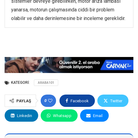
sistemler devreye girebilirken, motor arıza lambası
yanarsa, motorun çalışmasında ciddi bir problem
olabilir ve daha derinlemesine bir inceleme gereklidir.
KATEGORI:
ARABA101
0
PAYLAŞ
Facebook
Twitter
Linkedin
Whatsapp
Email