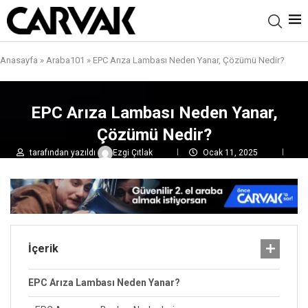
Anasayfa
»
Araba101
»
EPC Arıza Lambası Neden Yanar, Çözümü Nedir?
EPC Arıza Lambası Neden Yanar,
Çözümü Nedir?
tarafından yazıldı
Ezgi Çıtlak
Ocak 11, 2025
0 yorumlar
7,9B
görüntülenme
İçerik
EPC Arıza Lambası Neden Yanar?