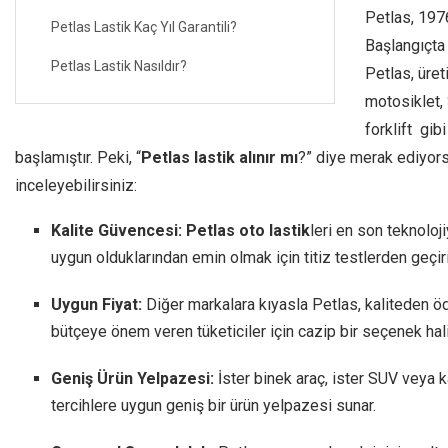
Petlas, 1976
Petlas Lastik Kaç Yıl Garantili?
Başlangıçta 
Petlas Lastik Nasıldır?
Petlas, üret
motosiklet,
forklift gibi
başlamıştır. Peki, “
Petlas lastik alınır mı
?” diye merak ediyor
inceleyebilirsiniz:
Kalite Güvencesi:
Petlas oto lastik
leri en son teknoloji
uygun olduklarından emin olmak için titiz testlerden geçiril
Uygun Fiyat:
Diğer markalara kıyasla Petlas, kaliteden ö
bütçeye önem veren tüketiciler için cazip bir seçenek halin
Geniş Ürün Yelpazesi:
İster binek araç, ister SUV veya k
tercihlere uygun geniş bir ürün yelpazesi sunar.