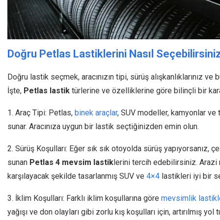
Doğru Petlas Lastiklerini Nasıl Seçebilirsini
Doğru lastik seçmek, aracınızın tipi, sürüş alışkanlıklarınız ve b
İşte,
Petlas lastik
türlerine ve özelliklerine göre bilinçli bir k
1. Araç Tipi: Petlas,
binek araçlar
, SUV modeller, kamyonlar ve tar
sunar. Aracınıza uygun bir lastik seçtiğinizden emin olun.
2. Sürüş Koşulları: Eğer sık sık otoyolda sürüş yapıyorsanız, çe
sunan
Petlas 4 mevsim lastik
lerini tercih edebilirsiniz. Arazi
karşılayacak şekilde tasarlanmış SUV ve
4×4
lastikleri iyi bir 
3. İklim Koşulları: Farklı iklim koşullarına göre
mevsimlik lastikl
yağışı ve don olayları gibi zorlu kış koşulları için, artırılmış yo