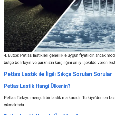
4. Bütçe: Petlas lastikleri genellikle uygun fiyatlıdır, ancak mode
bütçe belirleyin ve paranızın karşılığını en iyi şekilde veren last
Petlas Lastik ile İlgili Sıkça Sorulan Sorular
Petlas Lastik Hangi Ülkenin?
Petlas Türkiye menşeli bir lastik markasıdır. Türkiye’den en faz
çıkmaktadır.