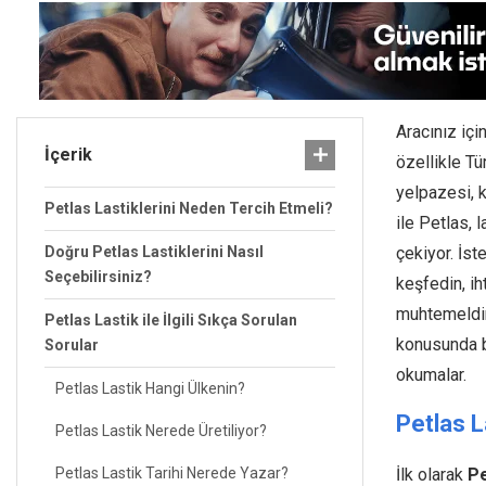
Aracınız iç
İçerik
özellikle Tü
yelpazesi, k
Petlas Lastiklerini Neden Tercih Etmeli?
ile Petlas, 
Doğru Petlas Lastiklerini Nasıl
çekiyor. İst
Seçebilirsiniz?
keşfedin, ih
muhtemeldir
Petlas Lastik ile İlgili Sıkça Sorulan
konusunda b
Sorular
okumalar.
Petlas Lastik Hangi Ülkenin?
Petlas L
Petlas Lastik Nerede Üretiliyor?
Petlas Lastik Tarihi Nerede Yazar?
İlk olarak
Pe