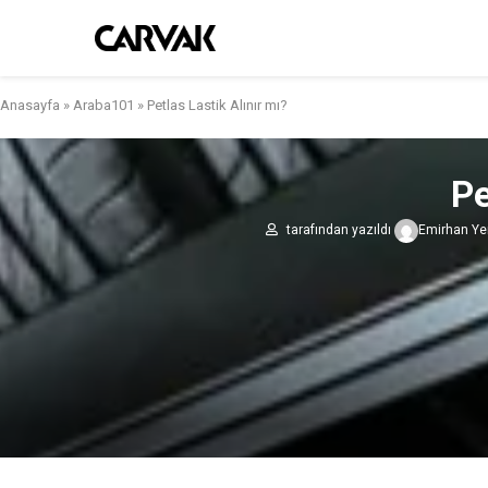
Anasayfa
»
Araba101
»
Petlas Lastik Alınır mı?
Pe
tarafından yazıldı
Emirhan Ye