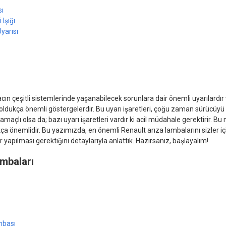
sı
 Işığı
Uyarısı
acın çeşitli sistemlerinde yaşanabilecek sorunlara dair önemli uyarılardı
 oldukça önemli göstergelerdir. Bu uyarı işaretleri, çoğu zaman sürücüy
maçlı olsa da; bazı uyarı işaretleri vardır ki acil müdahale gerektirir. Bu
ça önemlidir. Bu yazımızda, en önemli Renault arıza lambalarını sizler i
 yapılması gerektiğini detaylarıyla anlattık. Hazırsanız, başlayalım!
ambaları
mbası