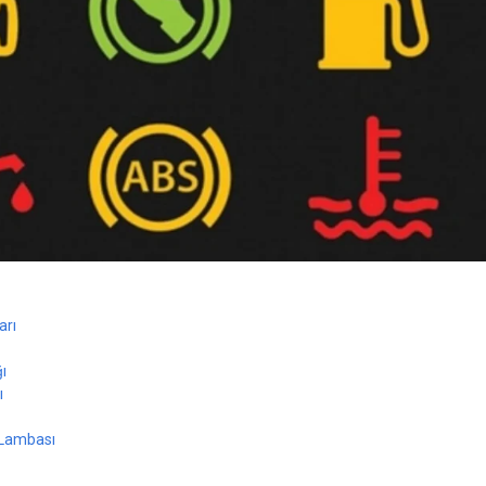
arı
ğı
ı
 Lambası