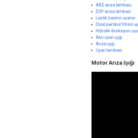
ABS arıza lambası
ESP arıza lambası
Lastik basıncı uyarısı
Dizel partikül fitresi ış
Hidrolik direksiyon uya
Akü uyarı ışığı
Arıza ışığı
Uyarı lambası
Motor Arıza Işığı