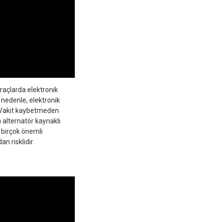
araçlarda elektronik
u nedenle, elektronik
r. Vakit kaybetmeden
a alternatör kaynaklı
n birçok önemli
n risklidir.