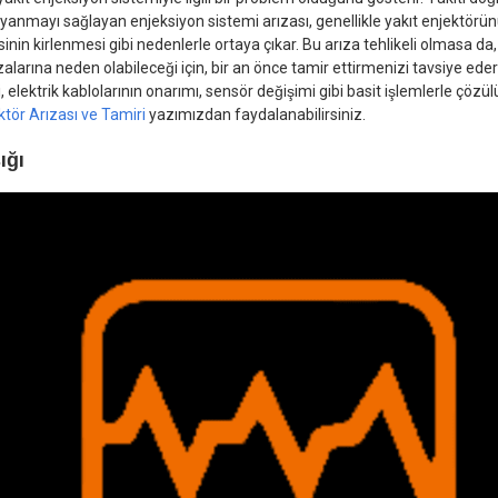
yanmayı sağlayan enjeksiyon sistemi arızası, genellikle yakıt enjektörü
sinin kirlenmesi gibi nedenlerle ortaya çıkar. Bu arıza tehlikeli olmasa da
alarına neden olabileceği için, bir an önce tamir ettirmenizi tavsiye ede
ği, elektrik kablolarının onarımı, sensör değişimi gibi basit işlemlerle çözül
ktör Arızası ve Tamiri
yazımızdan faydalanabilirsiniz.
ığı