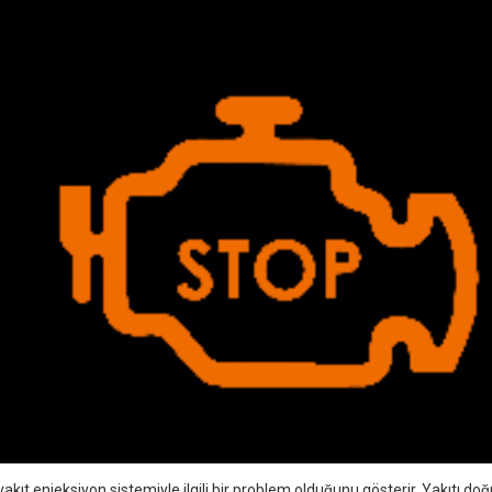
n yakıt enjeksiyon sistemiyle ilgili bir problem olduğunu gösterir. Yakıtı do