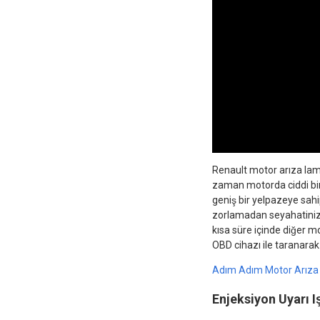
Renault motor arıza lamb
zaman motorda ciddi bir
geniş bir yelpazeye sah
zorlamadan seyahatinize 
kısa süre içinde diğer m
OBD cihazı ile taranarak 
Adım Adım Motor Arız
Enjeksiyon Uyarı I