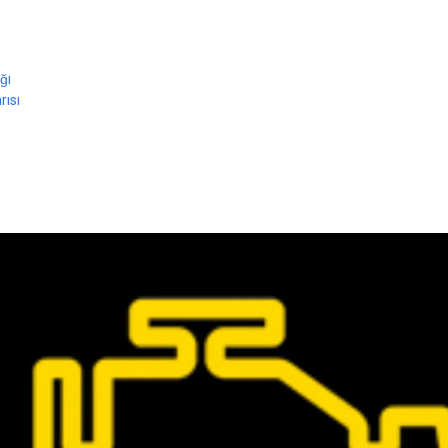
ığı
rısı