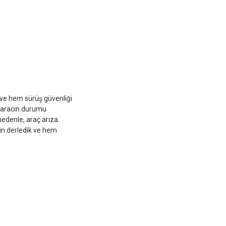
r ve hem sürüş güvenliği
ü aracın durumu
 nedenle, araç arıza
çin derledik ve hem