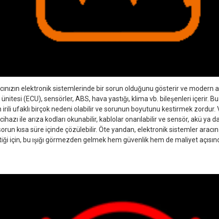
aracınızın elektronik sistemlerinde bir sorun olduğunu gösterir ve modern 
ünitesi (ECU), sensörler, ABS, hava yastığı, klima vb. bileşenleri içerir. B
n irili ufaklı birçok nedeni olabilir ve sorunun boyutunu kestirmek zordu
ihazı ile arıza kodları okunabilir, kablolar onarılabilir ve sensör, akü ya d
 sorun kısa süre içinde çözülebilir. Öte yandan, elektronik sistemler aracı
iği için, bu ışığı görmezden gelmek hem güvenlik hem de maliyet açısında