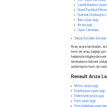
Lastik Basıncı Uyarı
Dizel Partikül Filtresi
Hidrolik Direksiyon 
Akü Uyarı Işığı
Arıza Işığı
Uyarı Lambası
Sıkça Sorulan Sorular
Araç arıza lambaları, ar
hem de araç sağlığı için
hakkında bilgilendirmek a
lambalarını bilmek olduk
anlamlarını hem de neler
Renault Arıza L
Motor arıza ışığı
Enjeksiyon uyarı ışığı
Elektronik arıza ışığı
Fren uyarı ışığı
Fren balatası uyarı la