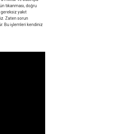
nün tıkanması, doğru
, gereksiz yakıt
riz. Zaten sorun
ür. Bu işlemleri kendiniz