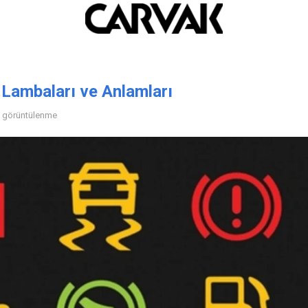
 Lambaları ve Anlamları
B görüntülenme