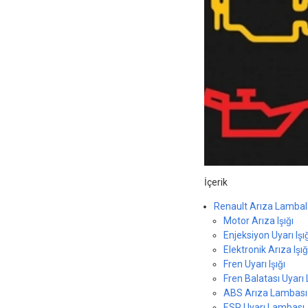
İçerik
Renault Arıza Lambal
Motor Arıza Işığı
Enjeksiyon Uyarı Işı
Elektronik Arıza Işığ
Fren Uyarı Işığı
Fren Balatası Uyarı
ABS Arıza Lambası
ESP Uyarı Lambası