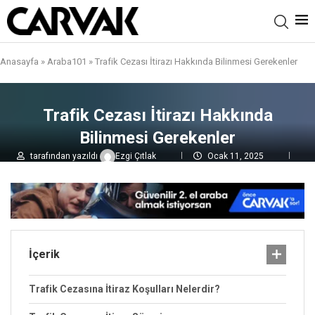
Anasayfa
»
Araba101
»
Trafik Cezası İtirazı Hakkında Bilinmesi Gerekenler
Trafik Cezası İtirazı Hakkında
Bilinmesi Gerekenler
tarafından yazıldı
Ezgi Çıtlak
Ocak 11, 2025
0 yorumlar
3,B
görüntülenme
İçerik
Trafik Cezasına İtiraz Koşulları Nelerdir?