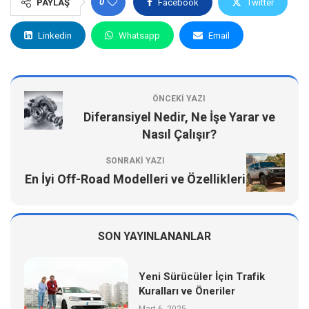
0
PAYLAŞ
Facebook
Twitter
Linkedin
Whatsapp
Email
ÖNCEKI YAZI
Diferansiyel Nedir, Ne İşe Yarar ve
Nasıl Çalışır?
SONRAKI YAZI
En İyi Off-Road Modelleri ve Özellikleri
SON YAYINLANANLAR
Yeni Sürücüler İçin Trafik
Kuralları ve Öneriler