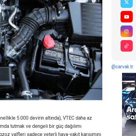
@carvak.tr
nellikle 5.000 devirin altında), VTEC daha az
imumda tutmak ve dengeli bir güç dağılımı
oz valfleri sadece yeterli hava-yakıt karışımını