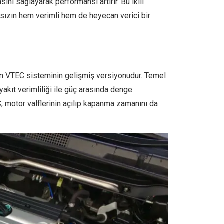
ı sağlayarak performansı artırır. Bu ikili
ksızın hem verimli hem de heyecan verici bir
ın VTEC sisteminin gelişmiş versiyonudur. Temel
kıt verimliliği ile güç arasında denge
, motor valflerinin açılıp kapanma zamanını da