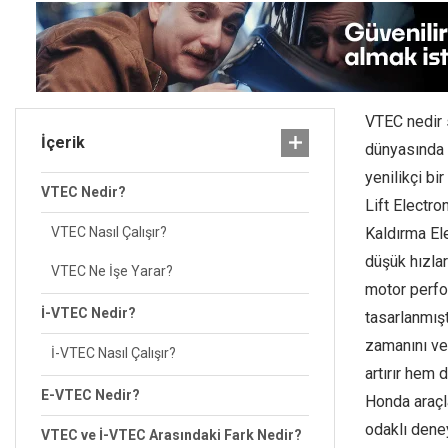
VTEC nedir 
İçerik
dünyasında 
yenilikçi bi
VTEC Nedir?
Lift Electr
VTEC Nasıl Çalışır?
Kaldırma El
düşük hızlar
VTEC Ne İşe Yarar?
motor perf
İ-VTEC Nedir?
tasarlanmışt
zamanını ve
İ-VTEC Nasıl Çalışır?
artırır hem 
E-VTEC Nedir?
Honda araçl
odaklı deney
VTEC ve İ-VTEC Arasındaki Fark Nedir?