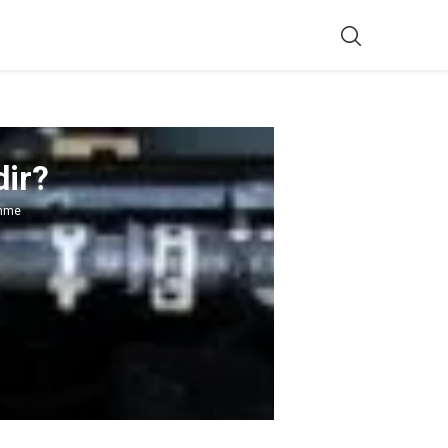
dir?
enme