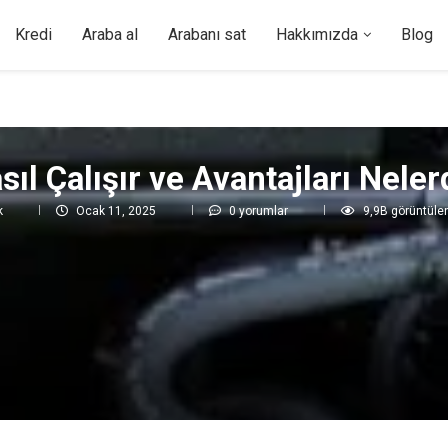
Kredi
Araba al
Arabanı sat
Hakkımızda
Blog
ıl Çalışır ve Avantajları Neler
ak
Ocak 11, 2025
0 yorumlar
9,9B
görüntül