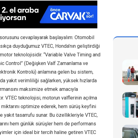
sorusunu cevaplayarak başlayalım: Otomobil
sıkça duyduğumuz VTEC, Honda’nın geliştirdiği
r motor teknolojisidir. “Variable Valve Timing and
onic Control” (Değişken Valf Zamanlama ve
ektronik Kontrolü) anlamına gelen bu sistem,
da yakıt verimliliği sağlarken, yüksek hızlarda
ormansını maksimize etmek amacıyla
ır. VTEC teknolojisi, motorun valflerinin açılma
 miktarını optimize ederek, hem sürüş keyfini
de yakıt tasarrufu sunar. Bu özellikleriyle VTEC,
arını hem günlük sürüşler hem de performans
imler için ideal bir tercih haline getiren VTEC