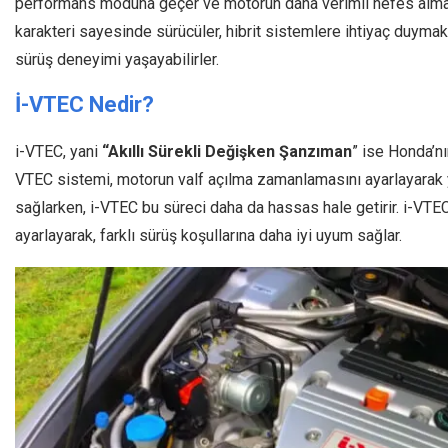
performans moduna geçer ve motorun daha verimli nefes almasın
karakteri sayesinde sürücüler, hibrit sistemlere ihtiyaç duyma
sürüş deneyimi yaşayabilirler.
İ-VTEC Nedir?
i-VTEC, yani
“Akıllı
Sürekli Değişken Şanzıman
” ise Honda’n
VTEC sistemi, motorun valf açılma zamanlamasını ayarlayarak ya
sağlarken, i-VTEC bu süreci daha da hassas hale getirir. i-VTEC
ayarlayarak, farklı sürüş koşullarına daha iyi uyum sağlar.