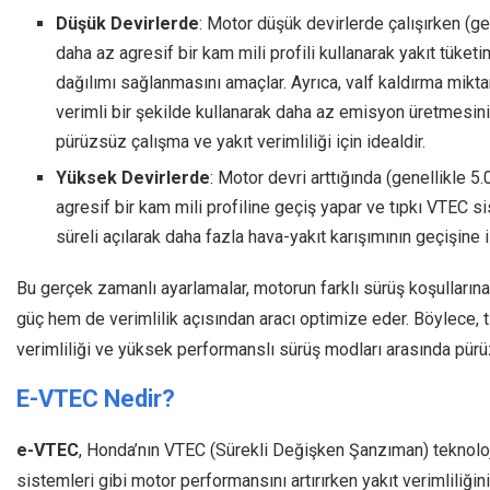
Düşük Devirlerde
: Motor düşük devirlerde çalışırken (ge
daha az agresif bir kam mili profili kullanarak yakıt tüke
dağılımı sağlanmasını amaçlar. Ayrıca, valf kaldırma mikta
verimli bir şekilde kullanarak daha az emisyon üretmesin
pürüzsüz çalışma ve yakıt verimliliği için idealdir.
Yüksek Devirlerde
: Motor devri arttığında (genellikle 
agresif bir kam mili profiline geçiş yapar ve tıpkı VTEC s
süreli açılarak daha fazla hava-yakıt karışımının geçişine iz
Bu gerçek zamanlı ayarlamalar, motorun farklı sürüş koşullarına
güç hem de verimlilik açısından aracı optimize eder. Böylece, 
verimliliği ve yüksek performanslı sürüş modları arasında pür
E-VTEC Nedir?
e-VTEC
, Honda’nın VTEC (Sürekli Değişken Şanzıman) teknolo
sistemleri gibi motor performansını artırırken yakıt verimliliği