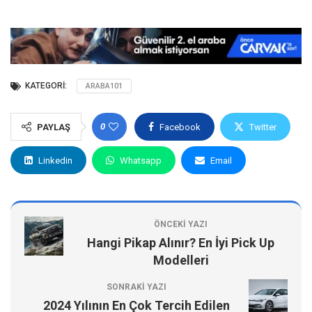
KATEGORI:
ARABA101
0
PAYLAŞ
Facebook
Twitter
Linkedin
Whatsapp
Email
ÖNCEKI YAZI
Hangi Pikap Alınır? En İyi Pick Up
Modelleri
SONRAKI YAZI
2024 Yılının En Çok Tercih Edilen