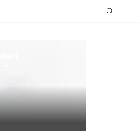
ları
enme