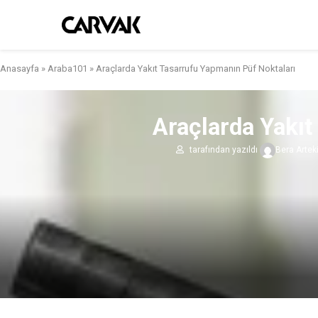
Anasayfa
»
Araba101
»
Araçlarda Yakıt Tasarrufu Yapmanın Püf Noktaları
Araçlarda Yakıt
tarafından yazıldı
Bera Artek