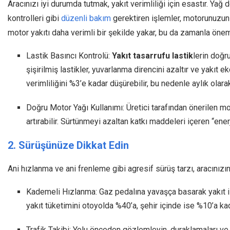
Aracınızı iyi durumda tutmak, yakıt verimliliği için esastır. Yağ d
kontrolleri gibi
düzenli bakım
gerektiren işlemler, motorunuzun 
motor yakıtı daha verimli bir şekilde yakar, bu da zamanla önemli
Lastik Basıncı Kontrolü:
Yakıt tasarrufu lastik
lerin doğru
şişirilmiş lastikler, yuvarlanma direncini azaltır ve yakıt eko
verimliliğini %3’e kadar düşürebilir, bu nedenle aylık olara
Doğru Motor Yağı Kullanımı: Üretici tarafından önerilen mot
artırabilir. Sürtünmeyi azaltan katkı maddeleri içeren “enerji
2. Sürüşünüze Dikkat Edin
Ani hızlanma ve ani frenleme gibi agresif sürüş tarzı, aracınızın 
Kademeli Hızlanma: Gaz pedalına yavaşça basarak yakıt is
yakıt tüketimini otoyolda %40’a, şehir içinde ise %10’a kadar
Trafik Takibi: Yolu önceden gözlemleyin, duraklamaları ve