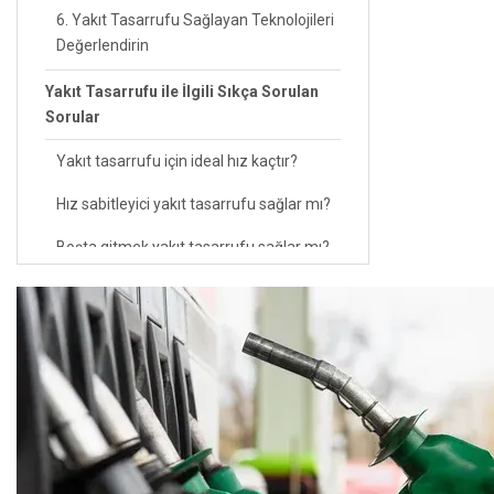
6. Yakıt Tasarrufu Sağlayan Teknolojileri
Değerlendirin
Yakıt Tasarrufu ile İlgili Sıkça Sorulan
Sorular
Yakıt tasarrufu için ideal hız kaçtır?
Hız sabitleyici yakıt tasarrufu sağlar mı?
Boşta gitmek yakıt tasarrufu sağlar mı?
Uzun yolda yakıt tasarrufu nasıl yapılır?