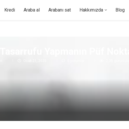
Kredi
Araba al
Arabanı sat
Hakkımızda
Blog
 Tasarrufu Yapmanın Püf Nokta
in
Ocak 21, 2025
0 yorumlar
2,3B
görüntül