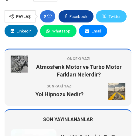
0
PAYLAŞ
Facebook
Twitter
Linkedin
Whatsapp
Email
ÖNCEKI YAZI
Atmosferik Motor ve Turbo Motor
Farkları Nelerdir?
SONRAKI YAZI
Yol Hipnozu Nedir?
SON YAYINLANANLAR