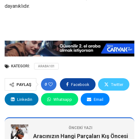
dayanıklıdır.
KATEGORI:
ARABA101
0
PAYLAŞ
Facebook
Twitter
Linkedin
Whatsapp
Email
ÖNCEKI YAZI
Aracınızın Hangi Parçaları Kış Öncesi