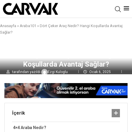
Anasayfa
»
Araba101
»
Dört Çeker Araç Nedir? Hangi Koşullarda Avantaj
Sağlar?
Dört Çeker Araç Nedir? Hangi
Koşullarda Avantaj Sağlar?
tarafından yazıldı
Ezgi Kuloglu
Ocak 6, 2025
0 yorumlar
1,6B
görüntülenme
İçerik
4×4 Araba Nedir?