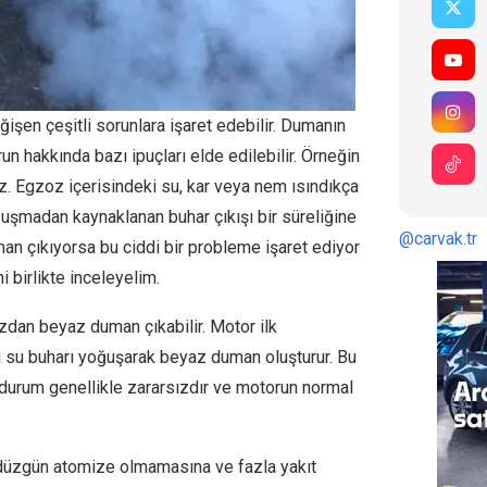
ğişen çeşitli sorunlara işaret edebilir. Dumanın
un hakkında bazı ipuçları elde edilebilir. Örneğin
niz. Egzoz içerisindeki su, kar veya nem ısındıkça
ğuşmadan kaynaklanan buhar çıkışı bir süreliğine
@carvak.tr
n çıkıyorsa bu ciddi bir probleme işaret ediyor
 birlikte inceleyelim.
an beyaz duman çıkabilir. Motor ilk
i su buharı yoğuşarak beyaz duman oluşturur. Bu
urum genellikle zararsızdır ve motorun normal
tın düzgün atomize olmamasına ve fazla yakıt