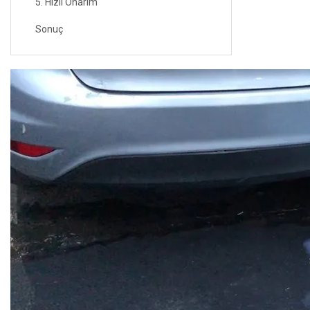
5. Hızlı Onarım
Sonuç