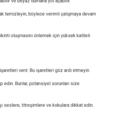
abilir ve beyaz dumana yol açabilir.
larak temizleyin, böylece verimli çalışmaya devam
irikinti oluşmasını önlemek için yüksek kaliteli
aretleri verir. Bu işaretleri göz ardı etmeyin.
ip edin. Bunlar, potansiyel sorunları size
 seslere, titreşimlere ve kokulara dikkat edin.