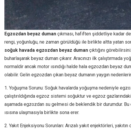
Egzozdan beyaz duman
çıkması, hafiften şiddetliye kadar de
rengi, yoğunluğu, ne zaman görüldüğü ile birlikte altta yatan sor
soğuk havada egzozdan beyaz duman
çıktığını görebilirsi
buharlaşarak beyaz duman çıkarır. Aracınızı ilk çalıştırmada yo
normaldir ancak motor ısındığı halde hala egzozdan beyaz duma
olabilir. Gelin egzozdan çıkan beyaz dumanın yaygın nedenlerini
1. Yoğuşma Sorunu: Soğuk havalarda yoğuşma nedeniyle egzozd
çalıştırıldığında egzoz sistemi soğuktur ve egzoz gazlarındak
aşamada egzozdan su gelmesi de beklendik bir durumdur. Bu d
ısısına ulaşmasıyla birlikte sona erer.
2. Yakıt Enjeksiyonu Sorunları: Arızalı yakıt enjektörleri, yakı