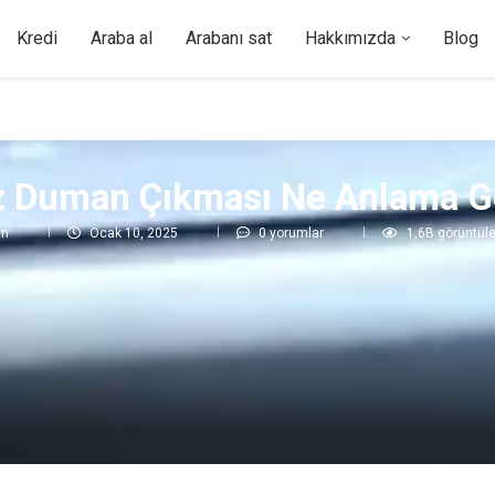
Kredi
Araba al
Arabanı sat
Hakkımızda
Blog
 Duman Çıkması Ne Anlama Ge
in
Ocak 10, 2025
0 yorumlar
1,6B
görüntül