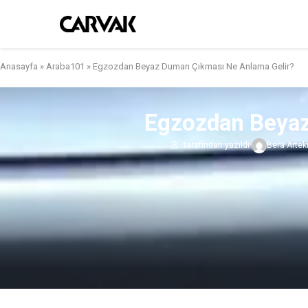
Anasayfa
»
Araba101
»
Egzozdan Beyaz Duman Çıkması Ne Anlama Gelir?
Egzozdan Beyaz
tarafından yazıldı
Bera Artek