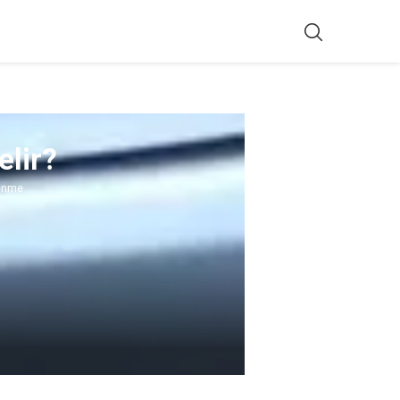
lir?
enme