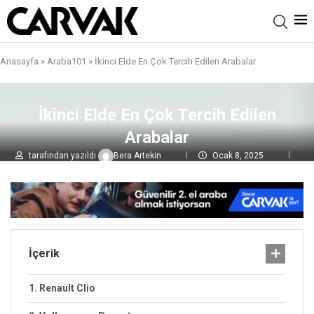
Anasayfa
»
Araba101
»
İkinci Elde En Çok Tercih Edilen Arabalar
İkinci Elde En Çok Tercih Edilen
Arabalar
tarafından yazıldı
Bera Artekin
Ocak 8, 2025
0 yorumlar
5,3B
görüntülenme
İçerik
1. Renault Clio