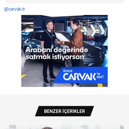
@carvak.tr
BENZER İÇERIKLER