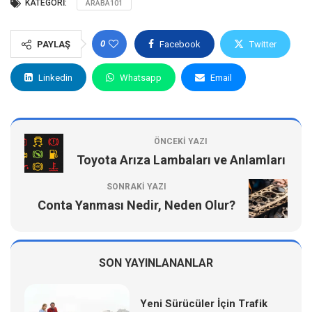
KATEGORI:
ARABA101
0
PAYLAŞ
Facebook
Twitter
Linkedin
Whatsapp
Email
ÖNCEKI YAZI
Toyota Arıza Lambaları ve Anlamları
SONRAKI YAZI
Conta Yanması Nedir, Neden Olur?
SON YAYINLANANLAR
Yeni Sürücüler İçin Trafik