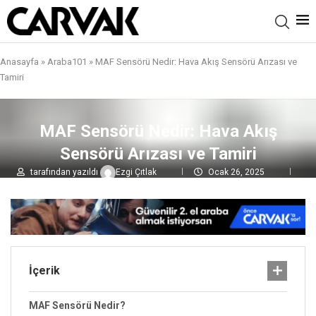
Anasayfa
»
Araba101
»
MAF Sensörü Nedir: Hava Akış Sensörü Arızası ve
Tamiri
MAF Sensörü Nedir: Hava Akış
Sensörü Arızası ve Tamiri
tarafından yazıldı
Ezgi Çıtlak
Ocak 26, 2025
0 yorumlar
10,8B
görüntülenme
İçerik
MAF Sensörü Nedir?