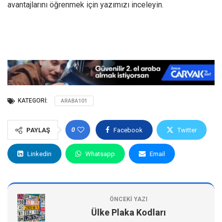
avantajlarını öğrenmek için yazımızı inceleyin.
KATEGORI:
ARABA101
0
PAYLAŞ
Facebook
Twitter
Linkedin
Whatsapp
Email
ÖNCEKI YAZI
Ülke Plaka Kodları