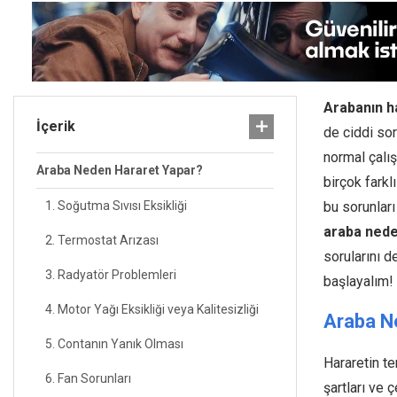
Arabanın h
İçerik
de ciddi so
normal çalı
Araba Neden Hararet Yapar?
birçok farkl
1. Soğutma Sıvısı Eksikliği
bu sorunları
araba nede
2. Termostat Arızası
sorularını d
3. Radyatör Problemleri
başlayalım!
4. Motor Yağı Eksikliği veya Kalitesizliği
Araba N
5. Contanın Yanık Olması
Hararetin t
6. Fan Sorunları
şartları ve ç