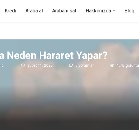
Kredi
Araba al
Arabanı sat
Hakkımızda
Blog
a Neden Hararet Yapar?
ici
Şubat 11, 2025
0 yorumlar
1,7B
görünt