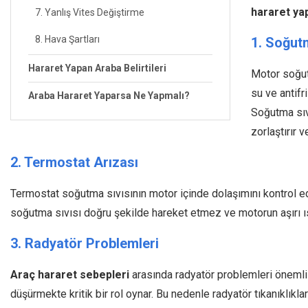
hararet ya
7. Yanlış Vites Değiştirme
8. Hava Şartları
1. Soğutm
Hararet Yapan Araba Belirtileri
Motor soğutm
su ve antifr
Araba Hararet Yaparsa Ne Yapmalı?
Soğutma sıv
zorlaştırır v
2. Termostat Arızası
Termostat soğutma sıvısının motor içinde dolaşımını kontrol e
soğutma sıvısı doğru şekilde hareket etmez ve motorun aşırı ıs
3. Radyatör Problemleri
Araç hararet sebepleri
arasında radyatör problemleri önemli b
düşürmekte kritik bir rol oynar. Bu nedenle radyatör tıkanıklıkla