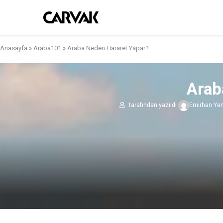
Anasayfa
»
Araba101
»
Araba Neden Hararet Yapar?
Arab
tarafından yazıldı
Emirhan Yen