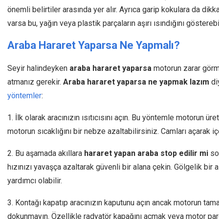
önemli belirtiler arasında yer alır. Ayrıca garip kokulara da di
varsa bu, yağın veya plastik parçaların aşırı ısındığını gösterebil
Araba Hararet Yaparsa Ne Yapmalı
?
Seyir halindeyken
araba hararet yaparsa
motorun zarar görme
atmanız gerekir.
Araba hararet yaparsa ne yapmak lazım
di
yöntemler
:
1. İlk olarak aracınızın ısıtıcısını açın. Bu yöntemle motorun üre
motorun sıcaklığını bir nebze azaltabilirsiniz. Camları açarak iç
2. Bu aşamada akıllara
hararet yapan araba stop edilir mi
sor
hızınızı yavaşça azaltarak güvenli bir alana çekin. Gölgelik bi
yardımcı olabilir.
3. Kontağı kapatıp aracınızın kaputunu açın ancak motorun t
dokunmayın. Özellikle radyatör kapağını açmak veya motor parça